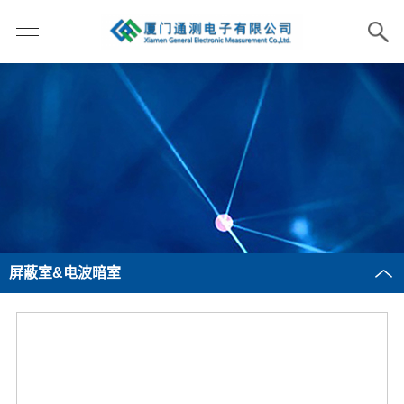
屏蔽室&电波暗室